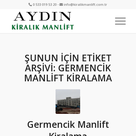
0 533 019 53 20 -
info@kiralikmanlift.com.tr
ŞUNUN IÇIN ETIKET
ARŞIVI:
GERMENCIK
MANLIFT KIRALAMA
Germencik Manlift