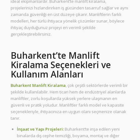
ideal ekipmanlardır. Buharkent’te manlift kiralama,
projelerinizi hızlandırırken iş gücünden tasarruf sağlar ve aynı
zamanda güvenliği en üst düzeye çıkarır. Manliftlerin farklı
modelleri, her türlü ihtiyaca yönelik çözümler sunar, böylece
ihtiyaç duyduğunuz projeyi en verimli şekilde
gerçekleştirebilirsiniz.
Buharkent’te Manlift
Kiralama Seçenekleri ve
Kullanım Alanları
Buharkent Manlift Kiralama
, çok çeşitli sektörlerde verimli bir
şekilde kullanılabilir. Hem ticari hem de endüstriyel alanlarda
manliftler, zorlu koşullarda yüksek yerlere ulaşmanın en
güvenli ve pratik yoludur. Manliftler farklı model ve kapasite
seçenekleriyle, ihtiyacınıza en uygun olanı seçmenize olanak
tanır.
İnşaat ve Yapı Projeleri:
Buharkent’te inşa edilen yeni
binalarda dış cephe temizliği, boyama, montaj ve diğer