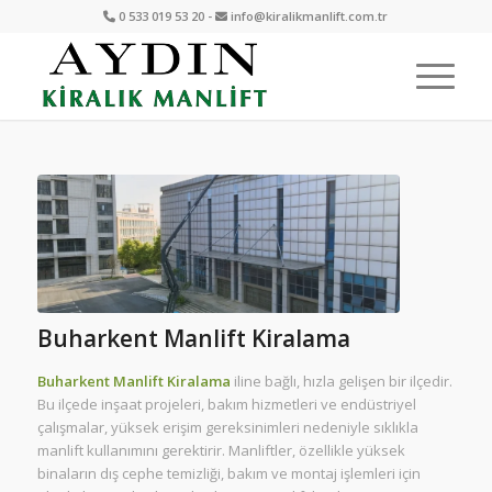
0 533 019 53 20 -
info@kiralikmanlift.com.tr
Buharkent Manlift Kiralama
Buharkent Manlift Kiralama
iline bağlı, hızla gelişen bir ilçedir.
Bu ilçede inşaat projeleri, bakım hizmetleri ve endüstriyel
çalışmalar, yüksek erişim gereksinimleri nedeniyle sıklıkla
manlift kullanımını gerektirir. Manliftler, özellikle yüksek
binaların dış cephe temizliği, bakım ve montaj işlemleri için