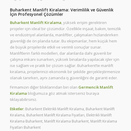
Buharkent Manlift Kiralama: Verimlilik ve Güvenlik
İçin Profesyonel Çözümler
Buharkent Manlift Kiralama
, yüksek erişim gerektiren
projeler için ideal bir çözümdür. Özellikle inşaat, bakım, temizlik
ve endüstriyel alanlarda, manliftler, çalışmaları hızlandırırken
güvenliği de ön planda tutar. Bu ekipmanlar, hem küçük hem
de büyük projelerde etkili ve verimli sonuçlar sunar.
Manliftlerin farklı modelleri, dar alanlarda dahi güvenli bir
çalışma imkanı sunarken, yüksek binalarda yapılacak işler için
ise sağlam ve pratik bir çözüm sağlar. Buharkent’te manlift
kiralama, projelerinizi ekonomik bir şekilde gerçekleştirmenize
olanak tanırken, aynı zamanda iş güvenliğini de garanti eder.
Firmamızın diğer bloklarından biri olan
Germencik Manlift
Kiralama
bloğumuza göz atmak isterseniz buraya
tıklayabilirsiniz.
Etiketler:
Buharkent Elektrikli Manlift Kiralama
,
Buharkent Manlift
Kiralama
,
Buharkent Manlift Kiralama Fiyatları
,
Elektrikli Manlift
Kiralama Buharkent
,
Manlift Kiralama Buharkent
,
Manlift Kiralama
Fiyatları Buharkent