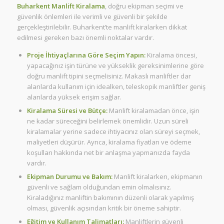
Buharkent Manlift Kiralama
, doğru ekipman seçimi ve
güvenlik önlemleri ile verimli ve güvenli bir şekilde
gerçekleştirilebilir. Buharkent’te manlift kiralarken dikkat
edilmesi gereken bazı önemli noktalar vardır.
Proje İhtiyaçlarına Göre Seçim Yapın:
Kiralama öncesi,
yapacağınız işin türüne ve yükseklik gereksinimlerine göre
doğru manlift tipini seçmelisiniz. Makaslı manliftler dar
alanlarda kullanım için idealken, teleskopik manliftler geniş
alanlarda yüksek erişim sağlar.
Kiralama Süresi ve Bütçe:
Manlift kiralamadan önce, işin
ne kadar süreceğini belirlemek önemlidir. Uzun süreli
kiralamalar yerine sadece ihtiyacınız olan süreyi seçmek,
maliyetleri düşürür. Ayrıca, kiralama fiyatları ve ödeme
koşulları hakkında net bir anlaşma yapmanızda fayda
vardır.
Ekipman Durumu ve Bakım:
Manlift kiralarken, ekipmanın
güvenli ve sağlam olduğundan emin olmalısınız.
Kiraladığınız manliftin bakımının düzenli olarak yapılmış
olması, güvenlik açısından kritik bir öneme sahiptir.
Eğitim ve Kullanım Talimatları:
Manliftlerin güvenli