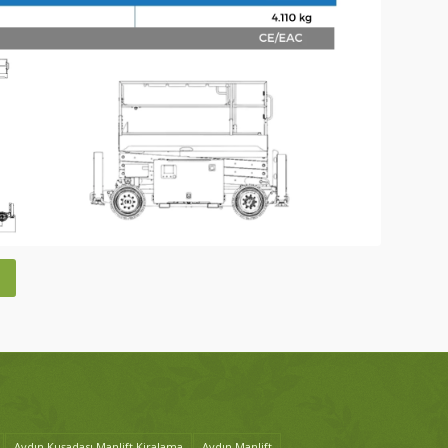
p
Aydın Kuşadası Manlift Kiralama
Aydın Manlift