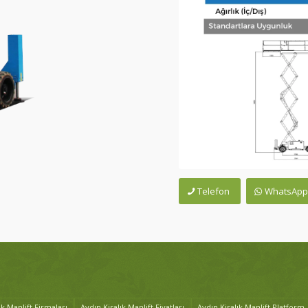
Telefon
WhatsAp
ık Manlift Firmaları
Aydın Kiralık Manlift Fiyatları
Aydın Kiralık Manlift Platform