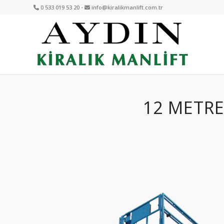
0 533 019 53 20 -
info@kiralikmanlift.com.tr
12 METRE