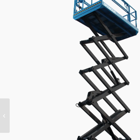
13m Eklemli Manlift
Platform (AKÜLÜ)