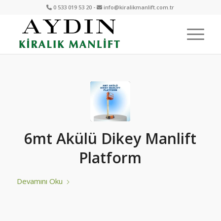
0 533 019 53 20 -
info@kiralikmanlift.com.tr
6mt Akülü Dikey Manlift
Platform
Devamını Oku