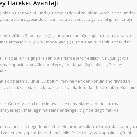
ey Hareket Avantajı
ı alanın üzerinde bulunduğu projelerde kullanılabilir. Sepet, alt bölümdeki
alışma alanı sayesinde birden fazla personel ve gerekli ekipmanlar aynı
erli değildir. Sepet genişliği, platform uzunluğu, toplam taşıma kapasitesi,
 incelenmelidir. Büyük bir model geniş çalışma alanı sunabilir ancak dar
açlar, sınırlı girişlere sahip alanlarda tercih edilebilir. Küçük gövdeli
taşıma kapasitesi büyük modellere göre daha düşük olabilir. Personel
dir.
an ek bir alan bulunur. Bu bölüm, makine yeniden konumlandırılmadan
uzatılan kısmın taşıma kapasitesi ana platformdan farklı olabilir. Kullanım
lidir. Gün boyunca kullanılmayacak ekipmanların sepette tutulması
lara yerleştirilmeli, ağır malzemeler dengeli biçimde dağıtılmalı ve
lan alanlarda değerlendirilebilir. Bu araçlar kullanım sırasında motor gazı
eri ve benzeri yapılarda tercih edilebilir. Aracın batarya kapasitesi günlük