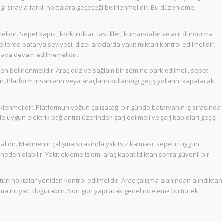
 sırayla farklı noktalara geçeceği belirlenmelidir. Bu düzenleme,
lidir. Sepet kapısı, korkuluklar, lastikler, kumandalar ve acil durdurma
lerde batarya seviyesi, dizel araçlarda yakıt miktarı kontrol edilmelidir.
ılmaya devam edilmemelidir.
en belirlenmelidir. Araç düz ve sağlam bir zemine park edilmeli, sepet
ır. Platform insanların veya araçların kullandığı geçiş yollarını kapatacak
klenmelidir. Platformun yoğun çalışacağı bir günde bataryanın iş sırasında
e uygun elektrik bağlantısı üzerinden şarj edilmeli ve şarj kabloları geçiş
malıdır. Makinenin çalışma sırasında yakıtsız kalması, sepetin uygun
n olabilir. Yakıt ekleme işlemi araç kapatıldıktan sonra güvenli bir
ün noktalar yeniden kontrol edilmelidir. Araç çalışma alanından alındıktan
ama ihtiyacı doğurabilir. Son gün yapılacak genel inceleme bu tür ek