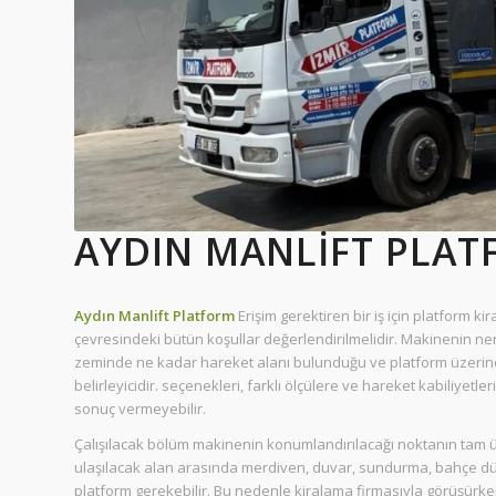
AYDIN MANLIFT PLA
Aydın Manlift Platform
Erişim gerektiren bir iş için platform
çevresindeki bütün koşullar değerlendirilmelidir. Makinenin ne
zeminde ne kadar hareket alanı bulunduğu ve platform üzerind
belirleyicidir. seçenekleri, farklı ölçülere ve hareket kabiliyetl
sonuç vermeyebilir.
Çalışılacak bölüm makinenin konumlandırılacağı noktanın tam ü
ulaşılacak alan arasında merdiven, duvar, sundurma, bahçe düz
platform gerekebilir. Bu nedenle kiralama firmasıyla görüşürke