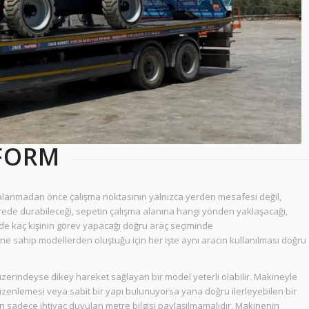
TFORM
 kiralanmadan önce çalışma noktasının yalnızca yerden mesafesi değil,
rede durabileceği, sepetin çalışma alanına hangi yönden yaklaşacağı,
e kaç kişinin görev yapacağı doğru araç seçiminde
erine sahip modellerden oluştuğu için her işte aynı aracın kullanılması doğru
zerindeyse dikey hareket sağlayan bir model yeterli olabilir. Makineyle
enlemesi veya sabit bir yapı bulunuyorsa yana doğru ilerleyebilen bir
n sadece ihtiyaç duyulan metre bilgisi paylaşılmamalıdır. Makinenin