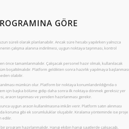
 PROGRAMINA GÖRE
zun süreli olarak planlanabilir. Ancak süre hesabı yapılırken yalnızca
nenin çalışma alanına indirilmesi, uygun noktaya taşınması, kontrol
en önce tamamlanmalıdır. Çalışacak personel hazır olmalı, kullanılacak
üm boşaltılmalıdır. Platform geldikten sonra hazırlık yapılmaya başlanması
eden olabilir.
llanılması mümkün olur. Platform bir noktaya konumlandırıldığında o
işlem için başka bölüme gidip daha sonra ilk noktaya dönmek gereksiz yer
esi, aracın taşınması ve yeniden hazırlanması gerekir.
yunca uygun aracın kullanılmasına imkân verir. Platform satın alınması
a koruma gibi ek sorumluluklar oluşabilir. Kiralama yönteminde ise proje
edilir.
 bir program hazırlanmalıdır. Hangi ekibin hangi saatlerde çalışacağı,