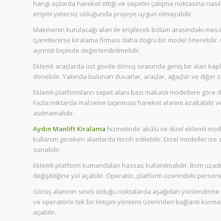
hangi açılarda hareket ettiği ve sepetin çalışma noktasına nasıl
erişimi yetersiz olduğunda projeye uygun olmayabilir.
Makinenin kurulacağı alan ile erişilecek bölüm arasındaki mesa
işaretlenirse kiralama firması daha doğru bir model önerebilir.
ayrıntılı biçimde değerlendirilmelidir.
Eklemli araçlarda üst gövde dönüş sırasında geniş bir alan kapl
dönebilir. Yakında bulunan duvarlar, araçlar, ağaçlar ve diğer s
Eklemli platformların sepet alanı bazı makaslı modellere göre d
Fazla miktarda malzeme taşınması hareket alanını azaltabilir v
asılmamalıdır.
Aydın Manlift Kiralama
hizmetinde akülü ve dizel eklemli mode
kullanım gereken alanlarda tercih edilebilir. Dizel modeller is
sunabilir.
Eklemli platform kumandaları hassas kullanılmalıdır. Bom uza
değişikliğine yol açabilir. Operatör, platform üzerindeki pers
Görüş alanının sınırlı olduğu noktalarda aşağıdan yönlendirme 
ve operatörle tek bir iletişim yöntemi üzerinden bağlantı kurmal
açabilir.