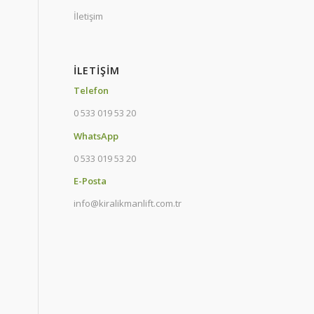
İletişim
İLETIŞIM
Telefon
0 533 019 53 20
WhatsApp
0 533 019 53 20
E-Posta
info@kiralikmanlift.com.tr