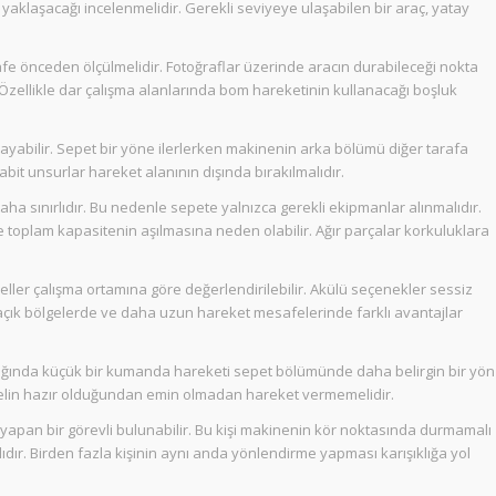
 yaklaşacağı incelenmelidir. Gerekli seviyeye ulaşabilen bir araç, yatay
fe önceden ölçülmelidir. Fotoğraflar üzerinde aracın durabileceği nokta
 Özellikle dar çalışma alanlarında bom hareketinin kullanacağı boşluk
ayabilir. Sepet bir yöne ilerlerken makinenin arka bölümü diğer tarafa
abit unsurlar hareket alanının dışında bırakılmalıdır.
aha sınırlıdır. Bu nedenle sepete yalnızca gerekli ekipmanlar alınmalıdır.
e toplam kapasitenin aşılmasına neden olabilir. Ağır parçalar korkuluklara
ller çalışma ortamına göre değerlendirilebilir. Akülü seçenekler sessiz
e açık bölgelerde ve daha uzun hareket mesafelerinde farklı avantajlar
dığında küçük bir kumanda hareketi sepet bölümünde daha belirgin bir yön
onelin hazır olduğundan emin olmadan hareket vermemelidir.
yapan bir görevli bulunabilir. Bu kişi makinenin kör noktasında durmamalı
ıdır. Birden fazla kişinin aynı anda yönlendirme yapması karışıklığa yol