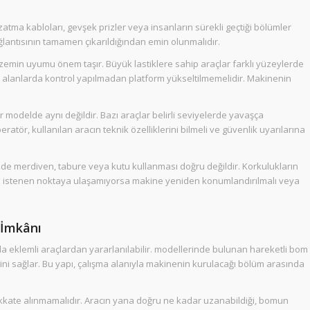
 uzatma kabloları, gevşek prizler veya insanların sürekli geçtiği bölümler
ğlantısının tamamen çıkarıldığından emin olunmalıdır.
 zemin uyumu önem taşır. Büyük lastiklere sahip araçlar farklı yüzeylerde
i alanlarda kontrol yapılmadan platform yükseltilmemelidir. Makinenin
 modelde aynı değildir. Bazı araçlar belirli seviyelerde yavaşça
ratör, kullanılan aracın teknik özelliklerini bilmeli ve güvenlik uyarılarına
nde merdiven, tabure veya kutu kullanması doğru değildir. Korkulukların
orm istenen noktaya ulaşamıyorsa makine yeniden konumlandırılmalı veya
 İmkânı
 eklemli araçlardan yararlanılabilir. modellerinde bulunan hareketli bom
ni sağlar. Bu yapı, çalışma alanıyla makinenin kurulacağı bölüm arasında
ikkate alınmamalıdır. Aracın yana doğru ne kadar uzanabildiği, bomun