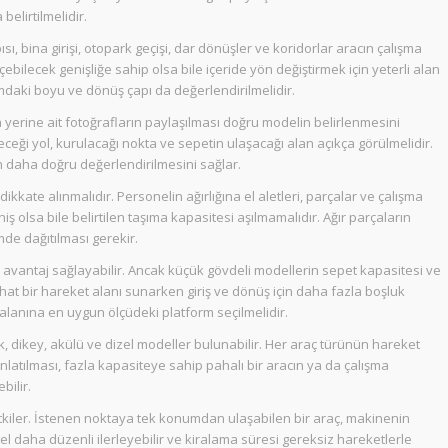
belirtilmelidir.
sı, bina girişi, otopark geçişi, dar dönüşler ve koridorlar aracın çalışma
bilecek genişliğe sahip olsa bile içeride yön değiştirmek için yeterli alan
umdaki boyu ve dönüş çapı da değerlendirilmelidir.
 yerine ait fotoğrafların paylaşılması doğru modelin belirlenmesini
yeceği yol, kurulacağı nokta ve sepetin ulaşacağı alan açıkça görülmelidir.
in daha doğru değerlendirilmesini sağlar.
kkate alınmalıdır. Personelin ağırlığına el aletleri, parçalar ve çalışma
ş olsa bile belirtilen taşıma kapasitesi aşılmamalıdır. Ağır parçaların
de dağıtılması gerekir.
avantaj sağlayabilir. Ancak küçük gövdeli modellerin sepet kapasitesi ve
 rahat bir hareket alanı sunarken giriş ve dönüş için daha fazla boşluk
alanına en uygun ölçüdeki platform seçilmelidir.
, dikey, akülü ve dizel modeller bulunabilir. Her araç türünün hareket
anlatılması, fazla kapasiteye sahip pahalı bir aracın ya da çalışma
bilir.
kiler. İstenen noktaya tek konumdan ulaşabilen bir araç, makinenin
onel daha düzenli ilerleyebilir ve kiralama süresi gereksiz hareketlerle