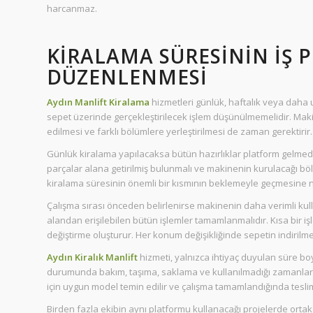
harcanmaz.
KIRALAMA SÜRESININ İŞ
DÜZENLENMESI
Aydın Manlift Kiralama
hizmetleri günlük, haftalık veya daha u
sepet üzerinde gerçekleştirilecek işlem düşünülmemelidir. Maki
edilmesi ve farklı bölümlere yerleştirilmesi de zaman gerektirir.
Günlük kiralama yapılacaksa bütün hazırlıklar platform gelmed
parçalar alana getirilmiş bulunmalı ve makinenin kurulacağı böl
kiralama süresinin önemli bir kısmının beklemeyle geçmesine n
Çalışma sırası önceden belirlenirse makinenin daha verimli ku
alandan erişilebilen bütün işlemler tamamlanmalıdır. Kısa bir 
değiştirme oluşturur. Her konum değişikliğinde sepetin indirilm
Aydın Kiralık Manlift
hizmeti, yalnızca ihtiyaç duyulan süre bo
durumunda bakım, taşıma, saklama ve kullanılmadığı zamanlard
için uygun model temin edilir ve çalışma tamamlandığında teslim 
Birden fazla ekibin aynı platformu kullanacağı projelerde ortak