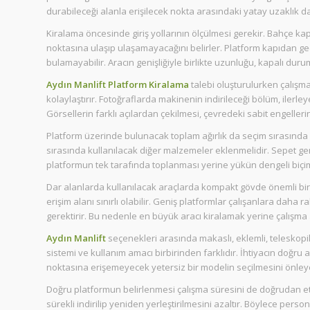
durabileceği alanla erişilecek nokta arasındaki yatay uzaklık da 
Kiralama öncesinde giriş yollarının ölçülmesi gerekir. Bahçe kapı
noktasına ulaşıp ulaşamayacağını belirler. Platform kapıdan geçe
bulamayabilir. Aracın genişliğiyle birlikte uzunluğu, kapalı dur
Aydın Manlift Platform Kiralama
talebi oluşturulurken çalışma
kolaylaştırır. Fotoğraflarda makinenin indirileceği bölüm, ilerle
Görsellerin farklı açılardan çekilmesi, çevredeki sabit engeller
Platform üzerinde bulunacak toplam ağırlık da seçim sırasında di
sırasında kullanılacak diğer malzemeler eklenmelidir. Sepet geni
platformun tek tarafında toplanması yerine yükün dengeli biçim
Dar alanlarda kullanılacak araçlarda kompakt gövde önemli bir 
erişim alanı sınırlı olabilir. Geniş platformlar çalışanlara daha
gerektirir. Bu nedenle en büyük aracı kiralamak yerine çalışma 
Aydın Manlift
seçenekleri arasında makaslı, eklemli, teleskopik
sistemi ve kullanım amacı birbirinden farklıdır. İhtiyacın doğru 
noktasına erişemeyecek yetersiz bir modelin seçilmesini önleye
Doğru platformun belirlenmesi çalışma süresini de doğrudan et
sürekli indirilip yeniden yerleştirilmesini azaltır. Böylece pers