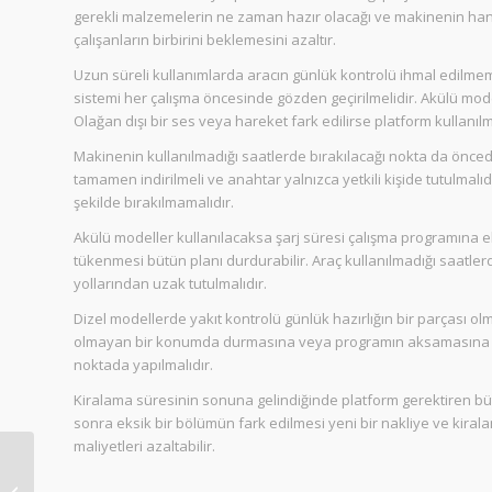
gerekli malzemelerin ne zaman hazır olacağı ve makinenin hangi
çalışanların birbirini beklemesini azaltır.
Uzun süreli kullanımlarda aracın günlük kontrolü ihmal edilmeme
sistemi her çalışma öncesinde gözden geçirilmelidir. Akülü model
Olağan dışı bir ses veya hareket fark edilirse platform kullan
Makinenin kullanılmadığı saatlerde bırakılacağı nokta da önced
tamamen indirilmeli ve anahtar yalnızca yetkili kişide tutulmalıd
şekilde bırakılmamalıdır.
Akülü modeller kullanılacaksa şarj süresi çalışma programına e
tükenmesi bütün planı durdurabilir. Araç kullanılmadığı saatlerd
yollarından uzak tutulmalıdır.
Dizel modellerde yakıt kontrolü günlük hazırlığın bir parçası ol
olmayan bir konumda durmasına veya programın aksamasına nede
noktada yapılmalıdır.
Kiralama süresinin sonuna gelindiğinde platform gerektiren büt
sonra eksik bir bölümün fark edilmesi yeni bir nakliye ve kiral
maliyetleri azaltabilir.
Aydın Manlift Kiralama