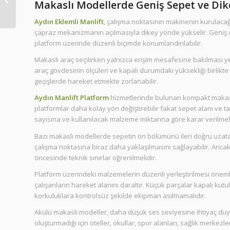
Makaslı Modellerde Geniş Sepet ve Dik
Aydın Eklemli Manlift
, çalışma noktasının makinenin kurulacağ
çapraz mekanizmanın açılmasıyla dikey yönde yükselir. Geniş ç
platform üzerinde düzenli biçimde konumlandırılabilir.
Makaslı araç seçilirken yalnızca erişim mesafesine bakılması yet
araç gövdesinin ölçüleri ve kapalı durumdaki yüksekliği birlikte
geçişlerde hareket etmekte zorlanabilir.
Aydın Manlift Platform
hizmetlerinde bulunan kompakt makaslı ar
platformlar daha kolay yön değiştirebilir fakat sepet alanı ve 
sayısına ve kullanılacak malzeme miktarına göre karar verilmeli
Bazı makaslı modellerde sepetin ön bölümünü ileri doğru uzat
çalışma noktasına biraz daha yaklaşılmasını sağlayabilir. Ancak 
öncesinde teknik sınırlar öğrenilmelidir.
Platform üzerindeki malzemelerin düzenli yerleştirilmesi önem
çalışanların hareket alanını daraltır. Küçük parçalar kapalı kutu
korkuluklara kontrolsüz şekilde ekipman asılmamalıdır.
Akülü makaslı modeller, daha düşük ses seviyesine ihtiyaç duyu
oluşturmadığı için oteller, okullar, spor alanları, sağlık merkezl