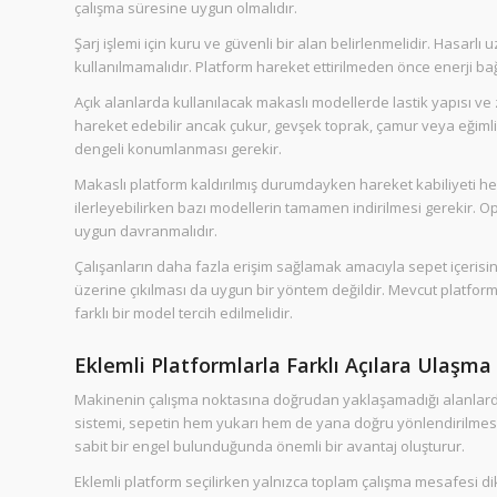
çalışma süresine uygun olmalıdır.
Şarj işlemi için kuru ve güvenli bir alan belirlenmelidir. Hasarlı
kullanılmamalıdır. Platform hareket ettirilmeden önce enerji ba
Açık alanlarda kullanılacak makaslı modellerde lastik yapısı ve
hareket edebilir ancak çukur, gevşek toprak, çamur veya eğiml
dengeli konumlanması gerekir.
Makaslı platform kaldırılmış durumdayken hareket kabiliyeti her
ilerleyebilirken bazı modellerin tamamen indirilmesi gerekir. Ope
uygun davranmalıdır.
Çalışanların daha fazla erişim sağlamak amacıyla sepet içerisi
üzerine çıkılması da uygun bir yöntem değildir. Mevcut platf
farklı bir model tercih edilmelidir.
Eklemli Platformlarla Farklı Açılara Ulaşma
Makinenin çalışma noktasına doğrudan yaklaşamadığı alanlarda
sistemi, sepetin hem yukarı hem de yana doğru yönlendirilmesi
sabit bir engel bulunduğunda önemli bir avantaj oluşturur.
Eklemli platform seçilirken yalnızca toplam çalışma mesafesi d