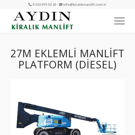
0 533 019 53 20 -
info@kiralikmanlift.com.tr
27M EKLEMLI MANLIFT
PLATFORM (DİESEL)